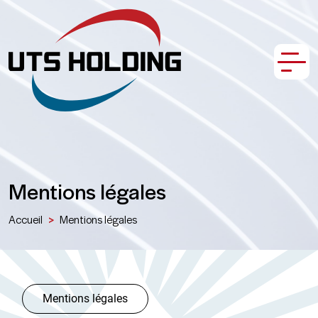
Skip
to
content
Accueil
Mentions légales
Accueil
>
Mentions légales
À propos de nous
Nos filiales
Mentions légales
Opportunités