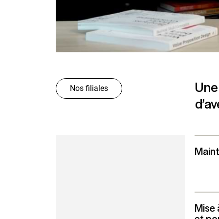
Une 
Nos filiales
d’av
Maint
Mise 
et po