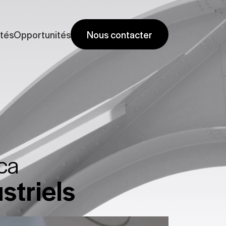
ités
Opportunités
Nous contacter
ca
striels