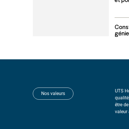
Const
génie 
UTS Ho
Nos valeurs
qualité
être de
valeur 