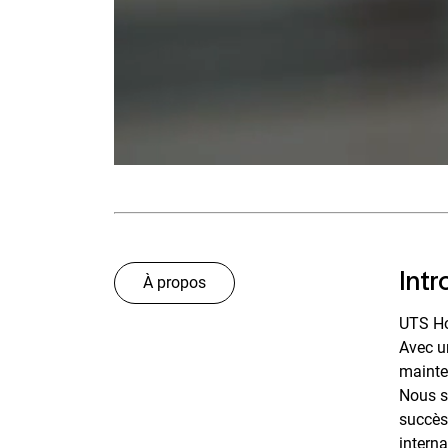
Intr
À propos
UTS Hol
Avec un
mainten
Nous s
succès.
interna