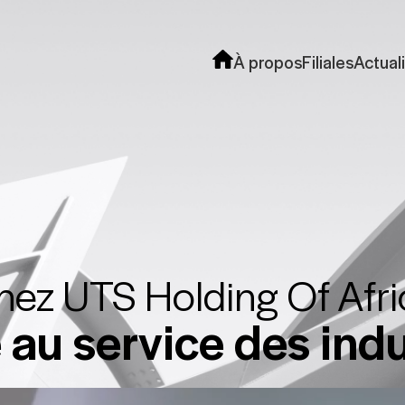
À propos
Filiales
Actual
hez UTS Holding Of Afri
au service des indu